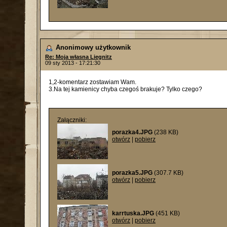
Anonimowy użytkownik
Re: Moja własna Liegnitz
09 sty 2013 - 17:21:30
1,2-komentarz zostawiam Wam.
3.Na tej kamienicy chyba czegoś brakuje? Tylko czego?
Załączniki:
porazka4.JPG
(238 KB)
otwórz
|
pobierz
porazka5.JPG
(307.7 KB)
otwórz
|
pobierz
karrtuska.JPG
(451 KB)
otwórz
|
pobierz