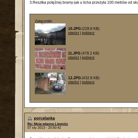
3.Resztka potężnej bramy-jak u licha przeżyła 100 metrów od s
Załączniki:
10.JPG
(228.8 KB)
otwórz
|
pobierz
11.JPG
(478.2 KB)
otwórz
|
pobierz
12.JPG
(432.8 KB)
otwórz
|
pobierz
porcelanka
Re: Moja własna Liegnitz
07 sty 2013 - 20:50:42