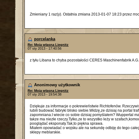
Zmieniany 1 raz(y). Ostatnia zmiana 2013-01-07 18:23 przez rro
porcelanka
Re: Moja własna Liegnitz
07 sty 2013 - 17:40:56
z tyłu Libana to chyba pozostałości CERES Maschinenfabrik A.G.
Anonimowy użytkownik
Re: Moja własna Liegnitz
07 sty 2013 - 19:54:38
Dziękuje za informacje o pokrewieństwie Richtofenów. Rzeczywiś
lubili budować fabryki blisko siebie.Widzę,ze dzisiaj na portal t
zapomniana.I wiecie co sobie dzisiaj pomyślałem? Wuppertal ma
takze ma niezłe rzeczy.Tylko,ze to wszystko leży w szafach,ko
pooglądać eksponaty.Tak,to piękna sprawa.
Miałem opowiadać o wojsku ale na sekundę odbiję do tego całe
sklepy meblarskie.