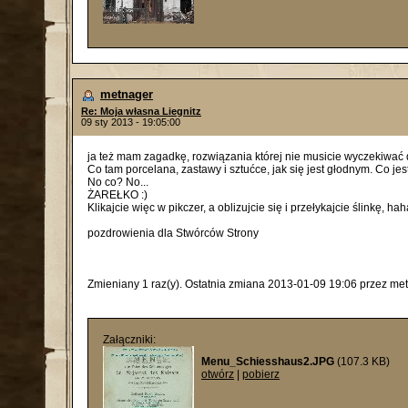
metnager
Re: Moja własna Liegnitz
09 sty 2013 - 19:05:00
ja też mam zagadkę, rozwiązania której nie musicie wyczekiwać do
Co tam porcelana, zastawy i sztućce, jak się jest głodnym. Co jes
No co? No...
ŻAREŁKO :)
Klikajcie więc w pikczer, a oblizujcie się i przełykajcie ślinkę, hah
pozdrowienia dla Stwórców Strony
Zmieniany 1 raz(y). Ostatnia zmiana 2013-01-09 19:06 przez met
Załączniki:
Menu_Schiesshaus2.JPG
(107.3 KB)
otwórz
|
pobierz