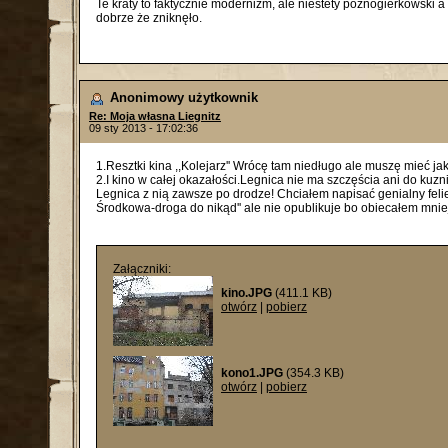
Te kraty to faktycznie modernizm, ale niestety późnogierkowski 
dobrze że zniknęło.
Anonimowy użytkownik
Re: Moja własna Liegnitz
09 sty 2013 - 17:02:36
1.Resztki kina ,,Kolejarz'' Wrócę tam niedługo ale muszę mieć ja
2.I kino w całej okazałości.Legnica nie ma szczęścia ani do kuzni an
Legnica z nią zawsze po drodze! Chciałem napisać genialny felieto
Środkowa-droga do nikąd'' ale nie opublikuje bo obiecałem mniej
Załączniki:
kino.JPG
(411.1 KB)
otwórz
|
pobierz
kono1.JPG
(354.3 KB)
otwórz
|
pobierz