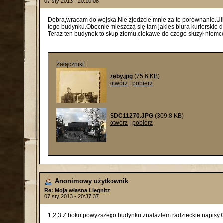
07 sty 2013 - 20:10:08
Dobra,wracam do wojska.Nie zjedzcie mnie za to porównanie.Ulic
tego budynku.Obecnie mieszczą się tam jakies biura kurierskie dl
Teraz ten budynek to skup złomu,ciekawe do czego słuzył niem
Załączniki:
zęby.jpg
(75.6 KB)
otwórz
|
pobierz
SDC11270.JPG
(309.8 KB)
otwórz
|
pobierz
Anonimowy użytkownik
Re: Moja własna Liegnitz
07 sty 2013 - 20:37:37
1,2,3.Z boku powyższego budynku znalazłem radzieckie napisy.G