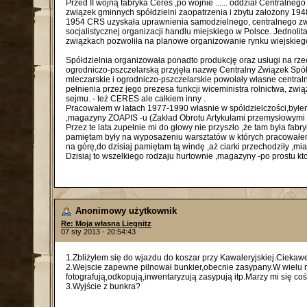
Przed II wojną fabryka Ceres ,po wojnie ...... oddział Centra
związek gminnych spółdzielni zaopatrzenia i zbytu założony 1
1954 CRS uzyskała uprawnienia samodzielnego, centralnego zwi
socjalistycznej organizacji handlu miejskiego w Polsce. Jednoli
związkach pozwoliła na planowe organizowanie rynku wiejskiego
Spółdzielnia organizowała ponadto produkcję oraz usługi na rze
ogrodniczo-pszczelarską przyjęła nazwę Centralny Związek Spó
mleczarskie i ogrodniczo-pszczelarskie powołały własne centr
pełnienia przez jego prezesa funkcji wiceministra rolnictwa, z
sejmu. - też CERES ale całkiem inny .
Pracowałem w latach 1977-1990 własnie w spóldzielczości,był
,magazyny ZOAPIS -u (Zakład Obrotu Artykułami przemysłowymi 
Przez te lata zupełnie mi do głowy nie przyszło ,że tam była fabryk
pamiętam były na wyposażeniu warsztatów w których pracowałem,b
na górę,do dzisiaj pamiętam tą windę ,aż ciarki przechodziły ,miał
Dzisiaj to wszelkiego rodzaju hurtownie ,magazyny -po prostu kto 
Anonimowy użytkownik
Re: Moja własna Liegnitz
07 sty 2013 - 20:54:43
1.Zbliżyłem się do wjazdu do koszar przy Kawaleryjskiej.Ciekawe
2.Wejscie zapewne pilnował bunkier,obecnie zasypany.W wielu mia
fotografują,odkopują,inwentaryzują zasypują itp.Marzy mi się coś
3.Wyjście z bunkra?