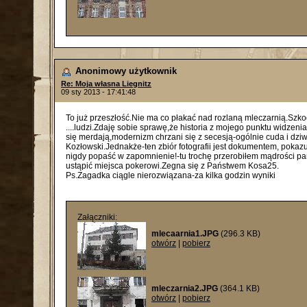
Anonimowy użytkownik
Re: Moja własna Liegnitz
09 sty 2013 - 17:41:48
To już przeszłość.Nie ma co płakać nad rozlaną mleczarnią.Szko
....ludzi.Zdaję sobie sprawę,że historia z mojego punktu widzeni
się merdają,modernizm chrzani się z secesją-ogólnie cuda i dziw
Kozłowski.Jednakże-ten zbiór fotografii jest dokumentem, pokazu
nigdy popaść w zapomnienie!-tu trochę przerobiłem mądrości pana 
ustąpić miejsca pokerowi.Zegna się z Państwem Kosa25.
Ps.Zagadka ciągle nierozwiązana-za kilka godzin wyniki
Załączniki:
mlecaarnia1.JPG
(296.3 KB)
otwórz
|
pobierz
mleczarnia2.JPG
(364.1 KB)
otwórz
|
pobierz