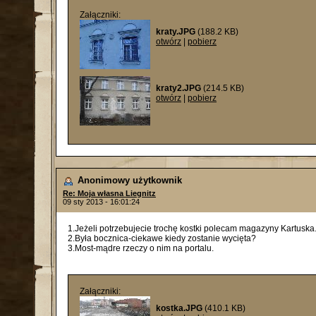
Załączniki:
kraty.JPG
(188.2 KB)
otwórz
|
pobierz
kraty2.JPG
(214.5 KB)
otwórz
|
pobierz
Anonimowy użytkownik
Re: Moja własna Liegnitz
09 sty 2013 - 16:01:24
1.Jeżeli potrzebujecie trochę kostki polecam magazyny Kartusk
2.Była bocznica-ciekawe kiedy zostanie wycięta?
3.Most-mądre rzeczy o nim na portalu.
Załączniki:
kostka.JPG
(410.1 KB)