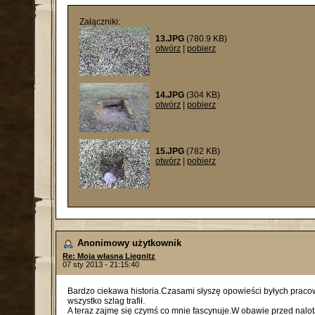
Załączniki:
13.JPG
(780.9 KB)
otwórz
|
pobierz
14.JPG
(304 KB)
otwórz
|
pobierz
15.JPG
(782 KB)
otwórz
|
pobierz
Anonimowy użytkownik
Re: Moja własna Liegnitz
07 sty 2013 - 21:15:40
Bardzo ciekawa historia.Czasami słyszę opowieści byłych pracown
wszystko szlag trafił.
A teraz zajmę się czymś co mnie fascynuje.W obawie przed nalo