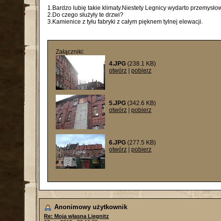
1.Bardzo lubię takie klimaty.Niestety Legnicy wydarto przemysłow
2.Do czego służyły te drzwi?
3.Kamienice z tyłu fabryki z całym pięknem tylnej elewacji.
Załączniki:
4.JPG
(238.1 KB)
otwórz
|
pobierz
5.JPG
(342.6 KB)
otwórz
|
pobierz
6.JPG
(277.5 KB)
otwórz
|
pobierz
Anonimowy użytkownik
Re: Moja własna Liegnitz