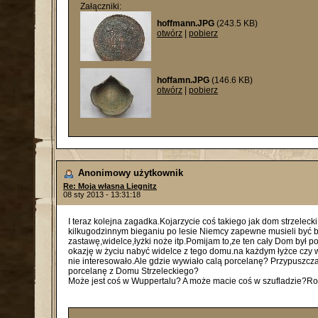
Załączniki:
hoffmann.JPG
(243.5 KB)
otwórz
|
pobierz
hoffamn.JPG
(146.6 KB)
otwórz
|
pobierz
Anonimowy użytkownik
Re: Moja własna Liegnitz
08 sty 2013 - 13:31:18
I teraz kolejna zagadka.Kojarzycie coś takiego jak dom strzelec
kilkugodzinnym bieganiu po lesie Niemcy zapewne musieli być b
zastawę,widelce,łyżki noże itp.Pomijam to,ze ten cały Dom był 
okazję w życiu nabyć widelce z tego domu.na każdym łyżce czy w
nie interesowało.Ale gdzie wywiało calą porcelanę? Przypuszczam
porcelanę z Domu Strzeleckiego?
Może jest coś w Wuppertalu? A może macie coś w szufladzie?Roz