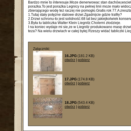
Bardzo mnie to interesuje.Moze denerwowac stan dachów,wsciekać
porażka.To jest porażka Legnicy na pełnej linii moze mało wid
zbierającego wodę też raczej nie pomogło.Gratis rok 77.A zresztą..
1.Tutaj stały potężne stalowe drzwi.Zgadnijcie gdzie trafiły?
2.Drzwi schronu-to jest solidność.68 lat bez jakiejkolwiek kons
3.Była tu tabliczka Walter Klein Liegnitz.Cholerni złodzieje.
I na koniec wydaje mi sie,ze w Liegnitz produkowano masę drzwi
teza? Na wielu drzwiach w całej byłej Rzeszy widać tabliczki Lieg
Załączniki:
16.JPG
(181.2 KB)
otwórz
|
pobierz
17.JPG
(174.8 KB)
otwórz
|
pobierz
18.JPG
(543.4 KB)
otwórz
|
pobierz