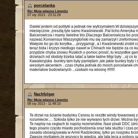
porcelanka
Re: Moja własna Liegnitz
07 sty 2013 - 23:11:29
Daleki jestem od polityki a jednak nie wytrzymałem.W dzisiejsz
miesięcznie ,zresztą tyle samo Kwaśniewski .Pal licho Ameryka im
Balcerowicza i mamy świetne trio.Dlaczego Balcerowicza bo prze
nazwać.Konsensus Waszyngtoński mu się zamarzył i zreformowa
Wałęsie bo go do korytka.... przygarnął , a i Kwaśniewski zrobił co d
teraz bida i kryzys niedługo nawet w Chinach nie będzie za co 
przyjdzie chyba znowu Ruskich o pomoc prosić, tu wszystkie ga
drzwiach od stodoły trzeba latać a takie ładne Migi były ...oj co t
Kawaleryjska -bunkry tam były pamiętam ,ale jakie bunkry były i 
wesołym akcentem ...czas chyba jednak do moich porcelanek-choc
materiałow budowlanych ...czekam na wiosnę !!!!!!!!
Nachfolger
Re: Moja własna Liegnitz
08 sty 2013 - 11:48:10
Te drzwi na ścianie budynku Ceresu to resztki windy towarowej z
rozumiecie..... Szkoda tylko że nie wyrwano tych drzwi. Można był
Te napisy na cegłach to napisy rezerwistów. Nasi pisali DDC (dni
tego pisano często miasto pochodzenia oraz lata służby i czas 
zasada obowiązywała w Armii Radzieckiej, tylko po rosyjsku brzm
Zawsze myślałem,że wszyscy to wiedzą, ale lata lecą a poboru j