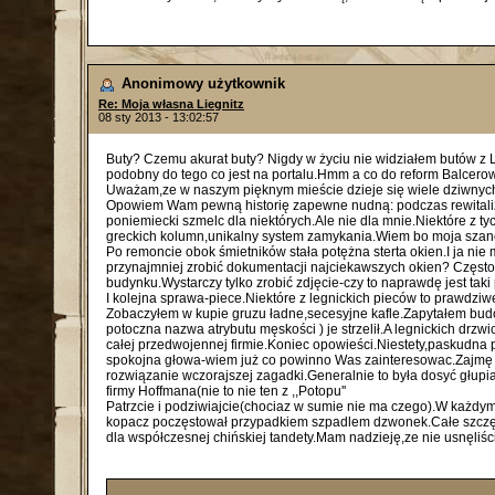
Anonimowy użytkownik
Re: Moja własna Liegnitz
08 sty 2013 - 13:02:57
Buty? Czemu akurat buty? Nigdy w życiu nie widziałem butów z L
podobny do tego co jest na portalu.Hmm a co do reform Balcerowic
Uważam,ze w naszym pięknym mieście dzieje się wiele dziwnych 
Opowiem Wam pewną historię zapewne nudną: podczas rewitaliza
poniemiecki szmelc dla niektórych.Ale nie dla mnie.Niektóre z ty
greckich kolumn,unikalny system zamykania.Wiem bo moja szan
Po remoncie obok śmietników stała potężna sterta okien.I ja ni
przynajmniej zrobić dokumentacji najciekawszych okien? Częst
budynku.Wystarczy tylko zrobić zdjęcie-czy to naprawdę jest ta
I kolejna sprawa-piece.Niektóre z legnickich pieców to prawdziw
Zobaczyłem w kupie gruzu ładne,secesyjne kafle.Zapytałem budo
potoczna nazwa atrybutu męskości ) je strzelił.A legnickich drz
całej przedwojennej firmie.Koniec opowieści.Niestety,paskudna
spokojna głowa-wiem już co powinno Was zainteresowac.Zajmę s
rozwiązanie wczorajszej zagadki.Generalnie to była dosyć głup
firmy Hoffmana(nie to nie ten z ,,Potopu''
Patrzcie i podziwiajcie(chociaz w sumie nie ma czego).W każdym
kopacz poczęstował przypadkiem szpadlem dzwonek.Całe szczęśc
dla współczesnej chińskiej tandety.Mam nadzieję,ze nie usnęliś