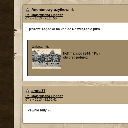
Anonimowy użytkownik
Re: Moja własna Liegnitz
07 sty 2013 - 21:23:50
I jeszcze zagadka na koniec.Rozwiązanie jutro.
Załączniki:
hoffman.jpg
(144.7 KB)
otwórz
|
pobierz
armia77
Re: Moja własna Liegnitz
07 sty 2013 - 22:35:42
Pewnie buty :-)