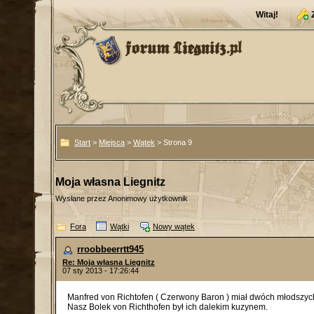
Witaj!
Start
>
Miejsca
>
Wątek
> Strona 9
Moja własna Liegnitz
Wysłane przez Anonimowy użytkownik
Fora
Wątki
Nowy wątek
rroobbeerrtt945
Re: Moja własna Liegnitz
07 sty 2013 - 17:26:44
Manfred von Richtofen ( Czerwony Baron ) miał dwóch młodszych 
Nasz Bolek von Richthofen był ich dalekim kuzynem.