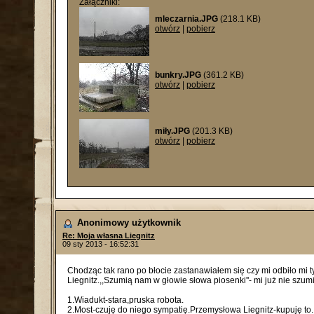
Załączniki:
mleczarnia.JPG
(218.1 KB)
otwórz
|
pobierz
bunkry.JPG
(361.2 KB)
otwórz
|
pobierz
miły.JPG
(201.3 KB)
otwórz
|
pobierz
Anonimowy użytkownik
Re: Moja własna Liegnitz
09 sty 2013 - 16:52:31
Chodząc tak rano po błocie zastanawiałem się czy mi odbiło mi ty
Liegnitz.,,Szumią nam w głowie słowa piosenki''- mi już nie szumią
1.Wiadukt-stara,pruska robota.
2.Most-czuję do niego sympatię.Przemysłowa Liegnitz-kupuję to.