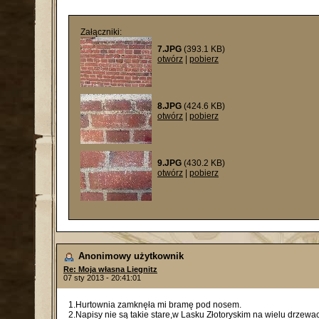
Załączniki:
7.JPG
(393.1 KB)
otwórz
|
pobierz
8.JPG
(424.6 KB)
otwórz
|
pobierz
9.JPG
(430.2 KB)
otwórz
|
pobierz
Anonimowy użytkownik
Re: Moja własna Liegnitz
07 sty 2013 - 20:41:01
1.Hurtownia zamknęła mi bramę pod nosem.
2.Napisy nie są takie stare,w Lasku Złotoryskim na wielu drzewac