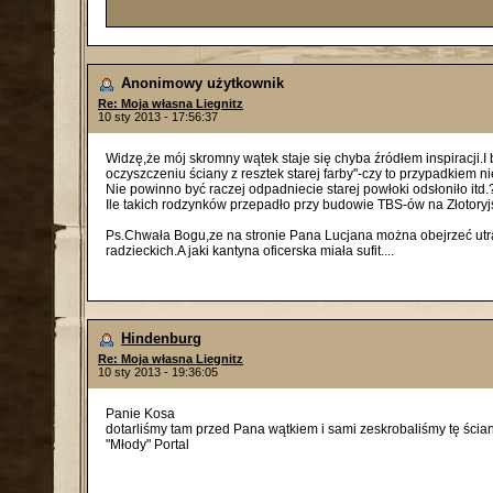
Anonimowy użytkownik
Re: Moja własna Liegnitz
10 sty 2013 - 17:56:37
Widzę,że mój skromny wątek staje się chyba źródłem inspiracji.I
oczyszczeniu ściany z resztek starej farby''-czy to przypadkiem
Nie powinno być raczej odpadniecie starej powłoki odsłoniło itd.? 
Ile takich rodzynków przepadło przy budowie TBS-ów na Złotoryjsk
Ps.Chwała Bogu,ze na stronie Pana Lucjana można obejrzeć utra
radzieckich.A jaki kantyna oficerska miała sufit....
Hindenburg
Re: Moja własna Liegnitz
10 sty 2013 - 19:36:05
Panie Kosa
dotarliśmy tam przed Pana wątkiem i sami zeskrobaliśmy tę ścia
"Młody" Portal