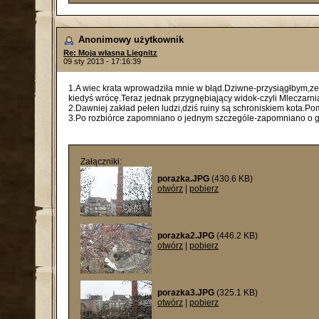
Anonimowy użytkownik
Re: Moja własna Liegnitz
09 sty 2013 - 17:16:39
1.A wiec krata wprowadziła mnie w błąd.Dziwne-przysiągłbym,
kiedyś wrócę.Teraz jednak przygnębiający widok-czyli Mleczarnia
2.Dawniej zakład pełen ludzi,dziś ruiny są schroniskiem kota.Pom
3.Po rozbiórce zapomniano o jednym szczególe-zapomniano o gru
Załączniki:
porazka.JPG
(430.6 KB)
otwórz
|
pobierz
porazka2.JPG
(446.2 KB)
otwórz
|
pobierz
porazka3.JPG
(325.1 KB)
otwórz
|
pobierz