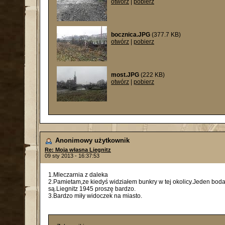
otwórz
|
pobierz
bocznica.JPG
(377.7 KB)
otwórz
|
pobierz
most.JPG
(222 KB)
otwórz
|
pobierz
Anonimowy użytkownik
Re: Moja własna Liegnitz
09 sty 2013 - 16:37:53
1.Mleczarnia z daleka
2.Pamietam,ze kiedyś widziałem bunkry w tej okolicy.Jeden boda
są.Liegnitz 1945 proszę bardzo.
3.Bardzo miły widoczek na miasto.