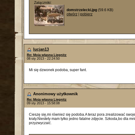
Załączniki:
domstrzelecki.jpg
(59.6 KB)
otwórz
|
pobierz
lucjan13
Re: Moja własna Liegnitz
08 sty 2013 - 22:24:50
Mi się dzwonek podoba, super fant.
Anonimowy użytkownik
Re: Moja własna Liegnitz
09 sty 2013 - 15:58:08
Cieszę się,mi również się podoba.A teraz pora zrealizować swo
kraty.Niestety mam tylko jedno fatalne zdjęcie. Szkoda,bo dla m
przyzwyczaić.