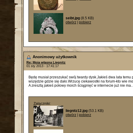
seibt.jpg
(8.5 KB)
otwórz
|
pobierz
Anonimowy użytkownik
Re: Moja własna Liegnitz
01 sty 2013 - 17:41:17
Będę musiał przeszukać swój twardy dysk.Jakieś dwa lata temu po
wszędzie gdzie się dało.Wrzucę ciekawostki na forum-kto wie mo
A zresztą jakieś połowy moich ściągnięć w internecie już nie ma...
Załączniki:
liegnitz12.jpg
(53.1 KB)
otwórz
|
pobierz