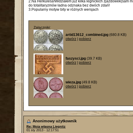
2.Na Herkulesa!Widziałem juz kilka legnickich zjazdówek(sam mam 
do totalitaryzmów ładna odznaka bez dwóch zdań!
3.Popularny motyw bity w różnych wersjach
Załączniki:
artid13612_combined.jpg
(680.8 KB)
otwórz
|
pobierz
faszysci.jpg
(39.7 KB)
otwórz
|
pobierz
wieza.jpg
(49.8 KB)
otwórz
|
pobierz
Anonimowy użytkownik
Re: Moja własna Liegnitz
01 sty 2013 - 12:17:51