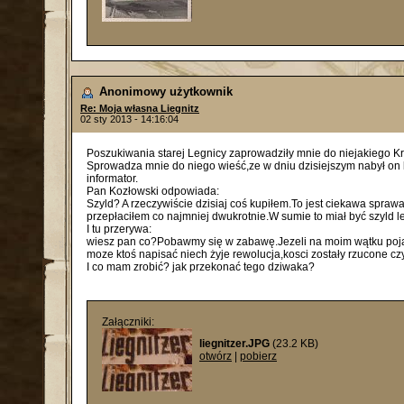
Anonimowy użytkownik
Re: Moja własna Liegnitz
02 sty 2013 - 14:16:04
Poszukiwania starej Legnicy zaprowadziły mnie do niejakiego K
Sprowadza mnie do niego wieść,ze w dniu dzisiejszym nabył on l
informator.
Pan Kozłowski odpowiada:
Szyld? A rzeczywiście dzisiaj coś kupiłem.To jest ciekawa spraw
przepłaciłem co najmniej dwukrotnie.W sumie to miał być szyld leg
I tu przerywa:
wiesz pan co?Pobawmy się w zabawę.Jezeli na moim wątku pojawią
moze ktoś napisać niech żyje rewolucja,kosci zostały rzucone cz
I co mam zrobić? jak przekonać tego dziwaka?
Załączniki:
liegnitzer.JPG
(23.2 KB)
otwórz
|
pobierz