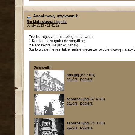
Anonimowy użytkownik
Re: Moja własna Liegnitz
03 sty 2013 - 11:41:12
Trochę zdjeć z niemieckiego archiwum.
1.Kamienice w rynku-do weryfikacji
2.Neptun-prawie jak w Danzig
3.a to wcale nie jest takie nudne ujecie.zwrocccie uwagę na szyl
Załączniki:
nna.jpg
(63.7 KB)
otwórz
|
pobierz
zabrane2.jpg
(57.4 KB)
otwórz
|
pobierz
zabrane3.jpg
(74.3 KB)
otwórz
|
pobierz