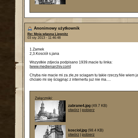
Anonimowy użytkownik
Re: Moja własna Liegnitz
03 sty 2013 - 11:46:48
1.Zamek
2,3.Kosciół s.jana
Wszystkie zdjecia podpisano 1939.macie tu linka:
[
www.medienarchiv.com
]
Chyba nie macie mi za złe,ze sciagam tu takie rzeczy.Nie wiem j
chciało mi się ściągnąc z internertu juz nie ma.....
Załączniki:
zabrane4.jpg
(49.7 KB)
otwórz
|
pobierz
koscioł.jpg
(98.4 KB)
otwórz
|
pobierz