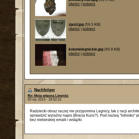
otwórz
|
pobierz
zjazd.jpg
(59.3 KB)
otwórz
|
pobierz
kolonielegnickie.jpg
(45.9 KB)
otwórz
|
pobierz
Nachfolger
Re: Moja własna Liegnitz
03 sty 2013 - 18:52:22
Radziecki obraz raczej nie przypomina Legnicy, tak z racji archite
sprawdzić wyraźny napis (Bracia Kunz?). Pod nazwą "lotnisko" jest 
bez niebieskiej emalii i wstążki.