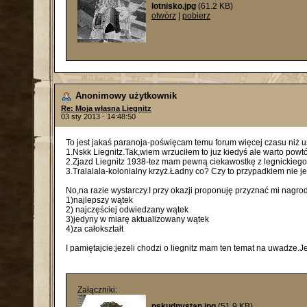
lotnisko.jpg
(61.2 KB)
otwórz
|
pobierz
Anonimowy użytkownik
Re: Moja własna Liegnitz
03 sty 2013 - 14:48:50
To jest jakaś paranoja-poświęcam temu forum więcej czasu niż 
1.Nskk Liegnitz.Tak,wiem wrzuciłem to juz kiedyś ale warto powtó
2.Zjazd Liegnitz 1938-tez mam pewną ciekawostkę z legnickiego
3.Tralalala-kolonialny krzyż.Ładny co? Czy to przypadkiem nie je
No,na razie wystarczy.I przy okazji proponuję przyznać mi nagro
1)najlepszy wątek
2) najczęściej odwiedzany wątek
3)jedyny w miarę aktualizowany wątek
4)za całokształt
I pamiętajcie:jezeli chodzi o liegnitz mam ten temat na uwadze.
Załączniki:
pskudnystan.jpg
(51.9 KB)