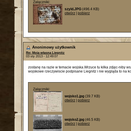
Załączniki:
szyld.JPG
(496.4 KB)
otwórz
|
pobierz
Anonimowy użytkownik
Re: Moja własna Liegnitz
03 sty 2013 - 12:49:07
zostanę na razie w temacie wojska.Wrzuce tu kilka zdjęc-niby ws
wojskowe rzeczywiscie podpisane Liegnitz i nie wygląda to na ko
Załączniki:
wojsko1.jpg
(39.7 KB)
otwórz
|
pobierz
wojsko2.jpg
(46.5 KB)
otwórz
|
pobierz