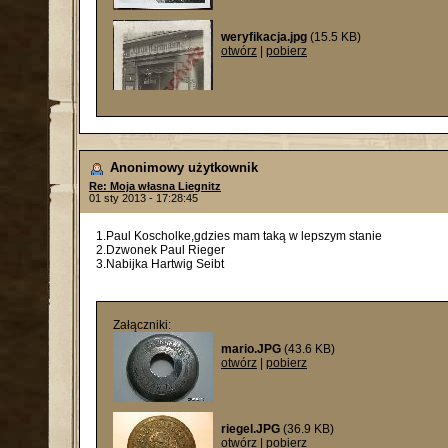
weryfikacja.jpg
(15.5 KB)
otwórz
|
pobierz
Anonimowy użytkownik
Re: Moja własna Liegnitz
01 sty 2013 - 17:28:45
1.Paul Koscholke,gdzies mam taką w lepszym stanie
2.Dzwonek Paul Rieger
3.Nabijka Hartwig Seibt
Załączniki:
mario.JPG
(43.6 KB)
otwórz
|
pobierz
riegel.JPG
(36.9 KB)
otwórz
|
pobierz