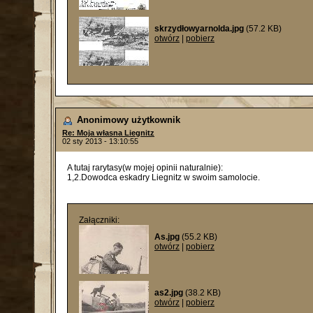
skrzydłowyarnolda.jpg
(57.2 KB)
otwórz
|
pobierz
Anonimowy użytkownik
Re: Moja własna Liegnitz
02 sty 2013 - 13:10:55
A tutaj rarytasy(w mojej opinii naturalnie):
1,2.Dowodca eskadry Liegnitz w swoim samolocie.
Załączniki:
As.jpg
(55.2 KB)
otwórz
|
pobierz
as2.jpg
(38.2 KB)
otwórz
|
pobierz