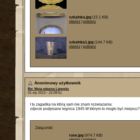
szkalnka.jpg
(15.1 KB)
otwórz
|
pobierz
szkalnka1.jpg
(144.7 KB)
otwórz
|
pobierz
Anonimowy użytkownik
Re: Moja własna Liegnitz
01 sty 2013 - 22:09:51
I tu zagadka na którą sam nie znam rozwiazania:
zdjecie podpisane legnica 1945.W którym to mogło być miejscu?
Załączniki:
ruse.jpg
(974.7 KB)
otwórz
|
pobierz