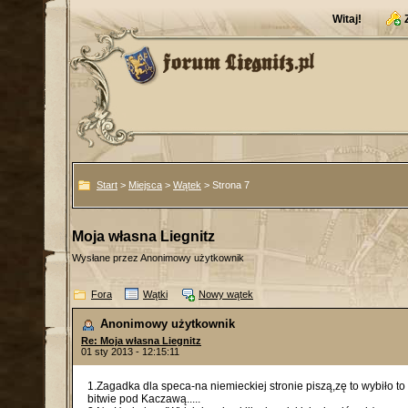
Witaj!
Start
>
Miejsca
>
Wątek
> Strona 7
Moja własna Liegnitz
Wysłane przez Anonimowy użytkownik
Fora
Wątki
Nowy wątek
Anonimowy użytkownik
Re: Moja własna Liegnitz
01 sty 2013 - 12:15:11
1.Zagadka dla speca-na niemieckiej stronie piszą,zę to wybiło to
bitwie pod Kaczawą.....