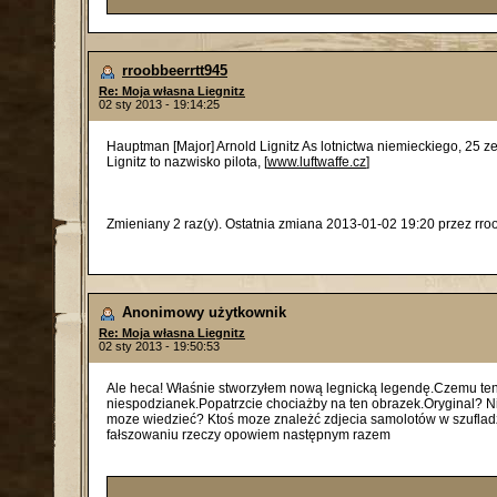
rroobbeerrtt945
Re: Moja własna Liegnitz
02 sty 2013 - 19:14:25
Hauptman [Major] Arnold Lignitz As lotnictwa niemieckiego, 25 ze
Lignitz to nazwisko pilota, [
www.luftwaffe.cz
]
Zmieniany 2 raz(y). Ostatnia zmiana 2013-01-02 19:20 przez rro
Anonimowy użytkownik
Re: Moja własna Liegnitz
02 sty 2013 - 19:50:53
Ale heca! Właśnie stworzyłem nową legnicką legendę.Czemu ten głu
niespodzianek.Popatrzcie chociażby na ten obrazek.Oryginal? Ni
moze wiedzieć? Ktoś moze znależć zdjecia samolotów w szufladzie 
fałszowaniu rzeczy opowiem następnym razem