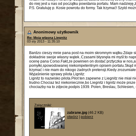
do niej jest u nas od początku powstania portalu. Mam nadzieję,
P.S. Gratuluję p. Kosie powrotu do formy. Tak trzymać! Szyld możn
Anonimowy użytkownik
Re: Moja własna Liegnitz
03 sty 2013 - 11:35:10
Bardzo cieszy mnie pana post na moim skromnym wątku.Zdaje się,
dokładnie swoje własny wątek..Czasami błysnęła mi myśl:to napr
ocenę pana Corso.Fakt,ze powinien on dostać prztyczka w nos,a
pomyłki,spowodowanej niekompetentnym opisem portalu.Skąd mog
trzymać i nie mam do nikogo żadnych pretensji.Kiedy zrozumiał
Wyjaśnienie sprawy pilota Lignitz:
Lignitz to nazwisko pilota.Pilot ten zapewne z Liegnitz nie miał
trudno.Chociaz też niekoniecznie,bo Liegnitz i lignitz może pisz
chociazby na to zdjecie,podpis 1939. Polen, Breslau, Schlesien, 
Załączniki:
zabrane.jpg
(46.2 KB)
otwórz
|
pobierz