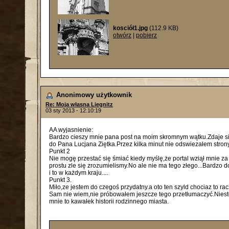
kosciół1.jpg
(112.9 KB)
otwórz
|
pobierz
Anonimowy użytkownik
Re: Moja własna Liegnitz
03 sty 2013 - 12:10:19
AA wyjasnienie:
Bardzo cieszy mnie pana post na moim skromnym wątku.Zdaje się
do Pana Lucjana Ziętka.Przez kilka minut nie odswiezałem strony i
Punkt 2
Nie mogę przestać się śmiać kiedy myślę,że portal wziął mnie z
prostu zle się zrozumielismy.No ale nie ma tego złego...Bardzo 
i to w każdym kraju....
Punkt 3.
Miło,ze jestem do czegoś przydatny.a oto ten szyld chociaz to r
Sam nie wiem,nie próbowałem jeszcze tego przetłumaczyć.Niestety
mnie to kawałek historii rodzinnego miasta.