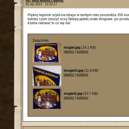
Re: Moja własna Liegnitz
01 sty 2013 - 12:22:17
Piękny legnicki szyld-na ebayu w tamtym roku poszedłza 350 euro
byłoby czym cieszyć oczy.Sklepy,apteki,znaki drogowe -po prostu
trzeba ratować to co się da!
Załączniki:
magiel.jpg
(14.1 KB)
otwórz
|
pobierz
lmagiel3.jpg
(11.8 KB)
otwórz
|
pobierz
magiel2.jpg
(10.7 KB)
otwórz
|
pobierz