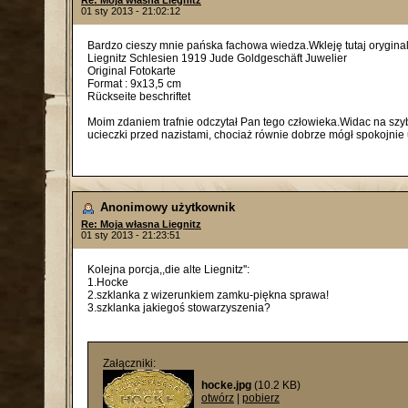
Re: Moja własna Liegnitz
01 sty 2013 - 21:02:12
Bardzo cieszy mnie pańska fachowa wiedza.Wkleję tutaj oryginal
Liegnitz Schlesien 1919 Jude Goldgeschäft Juwelier
Original Fotokarte
Format : 9x13,5 cm
Rückseite beschriftet
Moim zdaniem trafnie odczytał Pan tego człowieka.Widac na szybi
ucieczki przed nazistami, chociaż równie dobrze mógł spokojni
Anonimowy użytkownik
Re: Moja własna Liegnitz
01 sty 2013 - 21:23:51
Kolejna porcja,,die alte Liegnitz'':
1.Hocke
2.szklanka z wizerunkiem zamku-piękna sprawa!
3.szklanka jakiegoś stowarzyszenia?
Załączniki:
hocke.jpg
(10.2 KB)
otwórz
|
pobierz