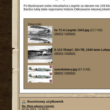
Ps.Wyobrazam sobie mieszkańca Liegnitz za sterami me-109.Kt
Bardzo lubię takie regionalne historie.Odkrywanie własnej,lokalne
Załączniki:
he 72 in Liegnitz 1943.jpg
(23.7 KB)
otwórz
|
pobierz
E-114 \'Baby\', SD+TB, 1940 beim Luftpa
otwórz
|
pobierz
samolotwery.jpg
(87.6 KB)
otwórz
|
pobierz
Anonimowy użytkownik
Re: Moja własna Liegnitz
02 sty 2013 - 12:40:41