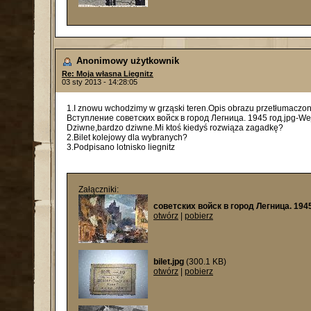
Anonimowy użytkownik
Re: Moja własna Liegnitz
03 sty 2013 - 14:28:05
1.I znowu wchodzimy w grząski teren.Opis obrazu przetłumaczony
Вступление советских войск в город Легница. 1945 год.jpg-Wejś
Dziwne,bardzo dziwne.Mi ktoś kiedyś rozwiąza zagadkę?
2.Bilet kolejowy dla wybranych?
3.Podpisano lotnisko liegnitz
Załączniki:
советских войск в город Легница. 1945
otwórz
|
pobierz
bilet.jpg
(300.1 KB)
otwórz
|
pobierz