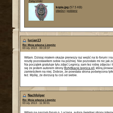
Załączniki:
kopia.jpg
(57.5 KB)
otwórz
|
pobierz
lucjan13
Re: Moja własna Liegnitz
03 sty 2013 - 00:19:37
Witam. Dzisiaj miałem okazje pierwszy raz wejść na to forum i na
resztę pozostawiłem sobie na później. Nie pozostało mi nic jak za
Na początek gratuluje tylu zdjęć Legnicy, sam tez robię zdjęcia i
się że jestem autorem strony [
fortyfikacje.legnica.pl
], którą prowa
zamieściłem na niej. Dobrze, że powstała strona poświęcona tyl
też. Myślę, że dorzucę tu coś od siebie.
Nachfolger
Re: Moja własna Liegnitz
03 sty 2013 - 11:30:01
Witam na naszym forum p. Lucjana, autora świetnej strony internet