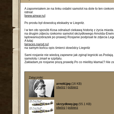
A zapomniałem ze na linku ostatni samolot na dole to ten rzekom
istniał:
[
www.airwar.ru
]
Po prostu był dowodcą ekskadry w Liegnitz.
I w ten oto sposób Kosa odnalazł ciekawą historię z życia miasta
na drugim zdjeciu rzekomo samolot skrzydłowego Arnolda-Erwi
lądowaniu(obrazek po prawej) Rosjanie podpisali te zdjecia Leg
A tutaj:
[
airaces.narod.ru
]
na samym końcu opis śmierci dowódcy Liegnitz
Sami rosjanie nie wiedzą zapewne jak zginął legnicki as.Podają 
samolotu i zmarł w szpitalu.
Zakładam,ze rosjanie piszą prawdę.Po co mieliby kłamać? Ale za
Załączniki:
arnold.jpg
(16 KB)
otwórz
|
pobierz
skrzydłowy.jpg
(55.1 KB)
otwórz
|
pobierz