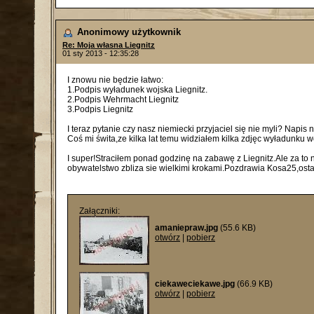
Anonimowy użytkownik
Re: Moja własna Liegnitz
01 sty 2013 - 12:35:28
I znowu nie będzie łatwo:
1.Podpis wyładunek wojska Liegnitz.
2.Podpis Wehrmacht Liegnitz
3.Podpis Liegnitz
I teraz pytanie czy nasz niemiecki przyjaciel się nie myli? Napis no
Coś mi świta,ze kilka lat temu widziałem kilka zdjęc wyładunku
I super!Straciłem ponad godzinę na zabawę z Liegnitz.Ale za to n
obywatelstwo zbliza sie wielkimi krokami.Pozdrawia Kosa25,osta
Załączniki:
amaniepraw.jpg
(55.6 KB)
otwórz
|
pobierz
ciekaweciekawe.jpg
(66.9 KB)
otwórz
|
pobierz