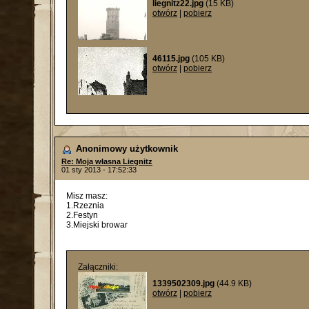
liegnitz22.jpg
(15 KB)
otwórz
|
pobierz
46115.jpg
(105 KB)
otwórz
|
pobierz
Anonimowy użytkownik
Re: Moja własna Liegnitz
01 sty 2013 - 17:52:33
Misz masz:
1.Rzeznia
2.Festyn
3.Miejski browar
Załączniki:
1339502309.jpg
(44.9 KB)
otwórz
|
pobierz