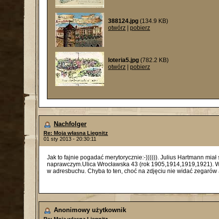
388124.jpg
(134.9 KB)
otwórz
|
pobierz
loteria5.jpg
(782.2 KB)
otwórz
|
pobierz
Nachfolger
Re: Moja własna Liegnitz
01 sty 2013 - 20:30:11
Jak to fajnie pogadać merytorycznie:-)))))). Julius Hartmann miał
naprawczym.Ulica Wrocławska 43 (rok 1905,1914,1919,1921). W 1
w adresbuchu. Chyba to ten, choć na zdjęciu nie widać zegarów a
Anonimowy użytkownik