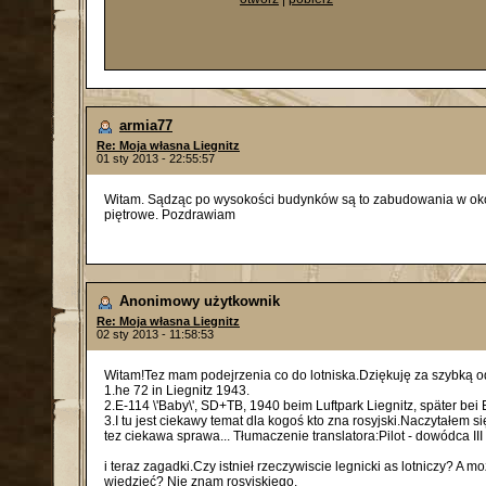
armia77
Re: Moja własna Liegnitz
01 sty 2013 - 22:55:57
Witam. Sądząc po wysokości budynków są to zabudowania w okolic
piętrowe. Pozdrawiam
Anonimowy użytkownik
Re: Moja własna Liegnitz
02 sty 2013 - 11:58:53
Witam!Tez mam podejrzenia co do lotniska.Dziękuję za szybką od
1.he 72 in Liegnitz 1943.
2.E-114 \'Baby\', SD+TB, 1940 beim Luftpark Liegnitz, später bei
3.I tu jest ciekawy temat dla kogoś kto zna rosyjski.Naczytałem si
tez ciekawa sprawa... Tłumaczenie translatora:Pilot - dowódca III
i teraz zagadki.Czy istnieł rzeczywiscie legnicki as lotniczy? A
wiedzieć? Nie znam rosyjskiego.