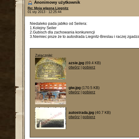
Anonimowy użytkownik
Re: Moja własna Liegnitz
01 sty 2013 - 12:25:44
Niedaleko pada jabłko od Seilera:
1.Kolejny Seiler
2.Gubisch dla zachowania konkurencji
3.Niemiec pisze że to autostrada Liegnitz-Breslau i raczej zgadz
Załączniki:
azsie.jpg
(69.4 KB)
otwórz
|
pobierz
giw.jpg
(170.5 KB)
otwórz
|
pobierz
autostrada.jpg
(40.7 KB)
otwórz
|
pobierz