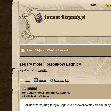
Witaj!
Start
>
Miejsca
>
Wątek
> Strona 4
zegary mojej i przodkow Legnicy
Wysłane przez
SojaAla
Fora
Wątki
Nowy wątek
janbro
Re: zegary mojej i przodkow Legnicy
31 gru 2013 - 00:12:17
Jak dobrze kojarzę to była Legnicka parowozownia? Widać miej