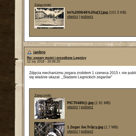
Załączniki:
lm%200646%20a[1].jpg
(101.5 KB)
otwórz
|
pobierz
janbro
Re: zegary mojej i przodkow Legnicy
12 sty 2018 - 20:06:20
Zdjęcia mechanizmu zegara zrobiłem 1 czerwca 2015 r. nie publ
się właśnie ukazał. ,,Śladami Legnickich zegarów"
Załączniki:
PICT0489@.jpg
(1.91 MB)
otwórz
|
pobierz
1 Zegar św.Trójcy.jpg
(1.7 MB)
otwórz
|
pobierz