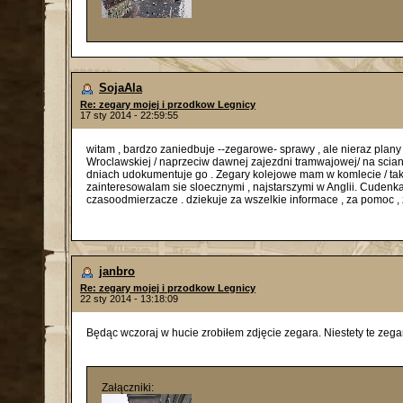
SojaAla
Re: zegary mojej i przodkow Legnicy
17 sty 2014 - 22:59:55
witam , bardzo zaniedbuje --zegarowe- sprawy , ale nieraz plany t
Wroclawskiej / naprzeciw dawnej zajezdni tramwajowej/ na scianie
dniach udokumentuje go . Zegary kolejowe mam w komlecie / tak m
zainteresowalam sie sloecznymi , najstarszymi w Anglii. Cudenka a
czasoodmierzacze . dziekuje za wszelkie informace , za pomoc , z
janbro
Re: zegary mojej i przodkow Legnicy
22 sty 2014 - 13:18:09
Będąc wczoraj w hucie zrobiłem zdjęcie zegara. Niestety te zega
Załączniki: