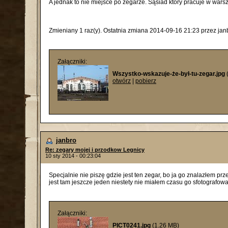
A jednak to nie miejsce po zegarze. Sąsiad który pracuje w warsz
Zmieniany 1 raz(y). Ostatnia zmiana 2014-09-16 21:23 przez jan
Załączniki:
Wszystko-wskazuje-że-był-tu-zegar.jpg
otwórz
|
pobierz
janbro
Re: zegary mojej i przodkow Legnicy
10 sty 2014 - 00:23:04
Specjalnie nie piszę gdzie jest ten zegar, bo ja go znalazłem 
jest tam jeszcze jeden niestety nie miałem czasu go sfotografow
Załączniki:
PICT0241.jpg
(1.26 MB)