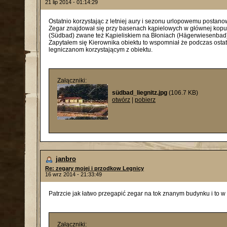
21 lip 2014 - 01:14:29
Ostatnio korzystając z letniej aury i sezonu urlopowemu postanowi
Zegar znajdował się przy basenach kąpielowych w głównej kopul
(Südbad) zwane też Kąpieliskiem na Błoniach (Hägerwiesenbad),
Zapytałem się Kierownika obiektu to wspomniał że podczas ostat
legniczanom korzystającym z obiektu.
Załączniki:
südbad_liegnitz.jpg
(106.7 KB)
otwórz
|
pobierz
janbro
Re: zegary mojej i przodkow Legnicy
16 wrz 2014 - 21:33:49
Patrzcie jak łatwo przegapić zegar na tok znanym budynku i to w
Załączniki: