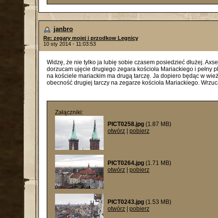
janbro
Re: zegary mojej i przodkow Legnicy
10 sty 2014 - 11:03:53
Widzę, że nie tylko ja lubię sobie czasem posiedzieć dłużej. Ax
dorzucam ujęcie drugiego zegara kościoła Mariackiego i pełny pla
na kościele mariackim ma drugą tarczę. Ja dopiero będąc w wie
obecność drugiej tarczy na zegarze kościoła Mariackiego. Wrzuc
Załączniki:
PICT0258.jpg
(1.87 MB)
otwórz
|
pobierz
PICT0264.jpg
(1.71 MB)
otwórz
|
pobierz
PICT0243.jpg
(1.53 MB)
otwórz
|
pobierz