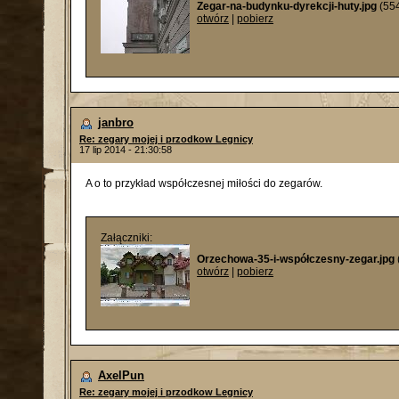
Zegar-na-budynku-dyrekcji-huty.jpg
(554
otwórz
|
pobierz
janbro
Re: zegary mojej i przodkow Legnicy
17 lip 2014 - 21:30:58
A o to przykład współczesnej miłości do zegarów.
Załączniki:
Orzechowa-35-i-współczesny-zegar.jpg
otwórz
|
pobierz
AxelPun
Re: zegary mojej i przodkow Legnicy