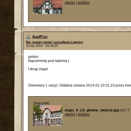
otwórz
|
pobierz
AxelPun
Re: zegary mojej i przodkow Legnicy
10 sty 2014 - 01:16:25
janbro:
Najciemniej pod latarnią:}
I drugi zegar
Zmieniany 1 raz(y). Ostatnia zmiana 2014-01-10 01:23 przez Axe
Załączniki:
zegar_II_LO_glowne_wejscie.jpg
(417.7
otwórz
|
pobierz