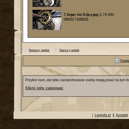
7 Zegar św.Trójcy.jpg
(1.79 MB)
otwórz
|
pobierz
Nowszy wątek
Starszy wątek
Podgl
Przykro nam, ale tylko zarejestrowane osoby mogą pisać na tym f
Kliknij żeby zalogować
[
Liegnitz.pl
][
Kontakt