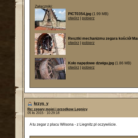
Załączniki:
PICT0354.jpg
(1.99 MB)
otwórz
|
pobierz
Resztki mechanizmu zegara kościół Mar
otwórz
|
pobierz
Koło napędowe dzwigu.jpg
(1.86 MB)
otwórz
|
pobierz
krzys_y
Re: zegary mojej i przodkow Legnicy
05 lis 2015 - 10:29:18
A tu zegar z placu Wilsona - z Liegnitz.pl oczywiście.